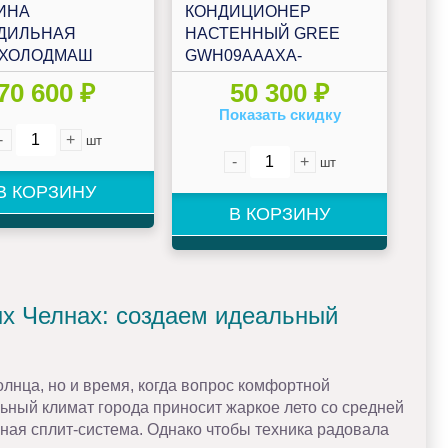
ИНА
КОНДИЦИОНЕР
ДИЛЬНАЯ
НАСТЕННЫЙ GREE
ХОЛОДМАШ
GWH09AAAXA-
 ВХС-1,5
K3NNA2A
70 600 ₽
50 300 ₽
ИКА)
Показать скидку
-
+
шт
-
+
шт
В КОРЗИНУ
В КОРЗИНУ
ых Челнах: создаем идеальный
олнца, но и время, когда вопрос комфортной
ный климат города приносит жаркое лето со средней
жная сплит-система. Однако чтобы техника радовала