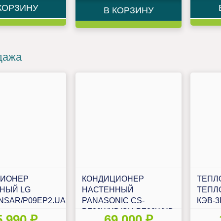
КОРЗИНУ
В КОРЗИНУ
дажа
ЦИОНЕР
КОНДИЦИОНЕР
ТЕПЛ
НЫЙ LG
НАСТЕННЫЙ
ТЕПЛ
NSAR/P09EP2.UA3R
PANASONIC CS-
КЭВ-3
PZ20WKD/CU-PZ20WKD
5 990 ₽
69 000 ₽