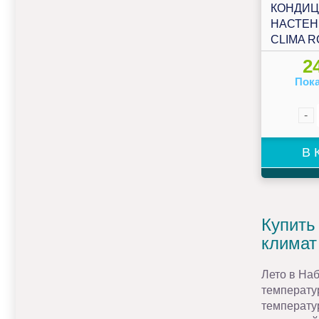
КОНДИ
НАСТЕН
CLIMA R
2
Пока
-
В 
Купить
климат
Лето в Наб
температу
температур