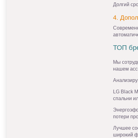
Долгий сро
4. Допо
Современн
автоматич
ТОП бре
Мы сотруд
нашем ассо
Анализируя
LG Black M
спальни ил
Энергоэфф
потери пр
Лучшее со
широкий ф