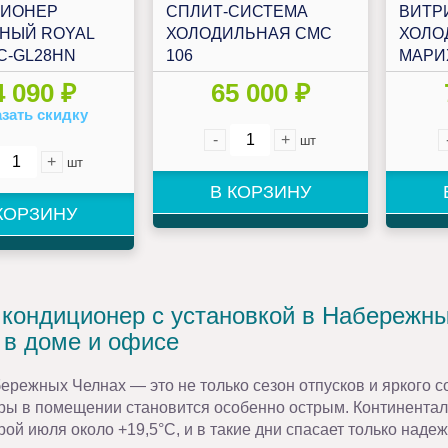
ЦИОНЕР
СПЛИТ-СИСТЕМА
ВИТР
НЫЙ ROYAL
ХОЛОДИЛЬНАЯ СМС
ХОЛО
C-GL28HN
106
МАРИ
ИЛЕТЬ
4 090 ₽
65 000 ₽
(СТАТ
зать скидку
-
+
шт
+
шт
В КОРЗИНУ
КОРЗИНУ
 кондиционер с установкой в Набережн
 в доме и офисе
ережных Челнах — это не только сезон отпусков и яркого с
ры в помещении становится особенно острым. Континенталь
ой июля около +19,5°С, и в такие дни спасает только наде