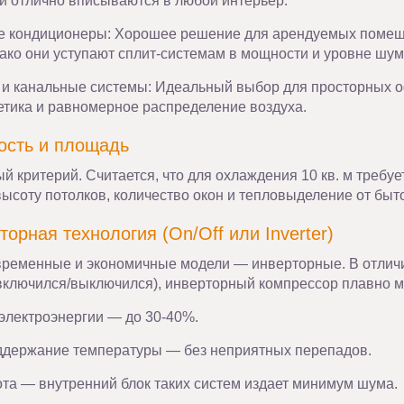
 и отлично вписываются в любой интерьер.
 кондиционеры: Хорошее решение для арендуемых помеще
ако они уступают сплит-системам в мощности и уровне шум
 и канальные системы: Идеальный выбор для просторных о
етика и равномерное распределение воздуха.
ость и площадь
й критерий. Считается, что для охлаждения 10 кв. м требуе
высоту потолков, количество окон и тепловыделение от быт
торная технология (On/Off или Inverter)
ременные и экономичные модели — инверторные. В отличие
включился/выключился), инверторный компрессор плавно м
электроэнергии — до 30-40%.
ддержание температуры — без неприятных перепадов.
ота — внутренний блок таких систем издает минимум шума.