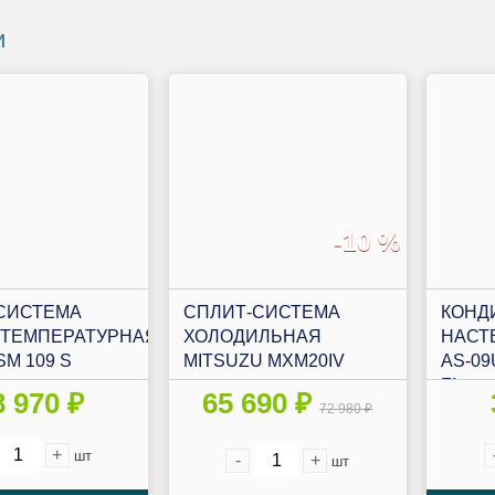
и
-10 %
СИСТЕМА
СПЛИТ-СИСТЕМА
КОНД
ТЕМПЕРАТУРНАЯ
ХОЛОДИЛЬНАЯ
НАСТ
SM 109 S
MITSUZU MXM20IV
AS-0
FI
8 970 ₽
65 690 ₽
72 980 ₽
+
шт
-
+
шт