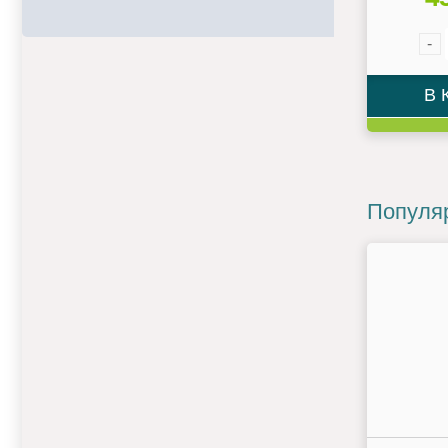
-
В 
Популя