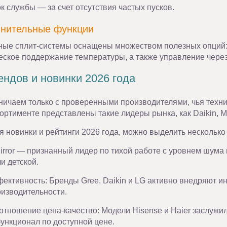
к службы — за счет отсутствия частых пусков.
лнительные функции
ые сплит-системы оснащены множеством полезных опций: и
еское поддержание температуры, а также управление через
ндов и новинки 2026 года
ничаем только с проверенными производителями, чья техни
ртименте представлены такие лидеры рынка, как Daikin, Mitsu
 новинки и рейтинги 2026 года, можно выделить несколько
irror — признанный лидер по тихой работе с уровнем шума 
и детской.
ективность: Бренды Gree, Daikin и LG активно внедряют и
оизводительности.
отношение цена-качество: Модели Hisense и Haier заслужи
ункционал по доступной цене.