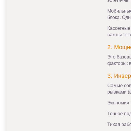
эстетичны
Мобильные
блока. Одн
Кассетные
важны эст
2. Мощн
Это базовы
факторы: 
3. Инвер
Самые сов
рывками (
Экономия 
Точное по
Тихая раб