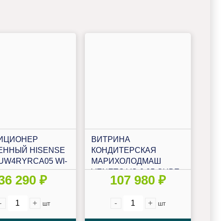
ИЦИОНЕР
ВИТРИНА
ЕННЫЙ HISENSE
КОНДИТЕРСКАЯ
9UW4RYRCA05 WI-
МАРИХОЛОДМАШ
VENETO VS-0,95 CUBE
36 290 ₽
107 980 ₽
КРАШЕННАЯ
-
+
-
+
шт
шт