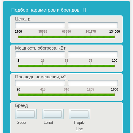
Подбор параметров и брендов
Цена, р.
2700
35525
68350
101175
134000
Мощность обогрева, кВт
1
26
51
75
100
Площадь помещения, м2
20
415
810
1205
1600
Бренд
Gebo
Loriot
Tropik-
Line