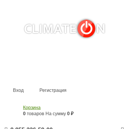
Кондиционеры и сплит-системы, газовые котлы,
тепловые завесы, водяные тепловентиляторы для
квартиры, дома, офиса с доставкой в Набережные
Челны и по всей России.
Climate for life
Вход
Регистрация
Корзина
0
товаров
На сумму
0 ₽