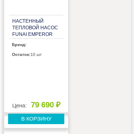
НАСТЕННЫЙ
ТЕПЛОВОЙ НАСОС
FUNAI EMPEROR
SMART EYE RACI-
Бренд:
EM25HP.D04/RAC-I-
EM25HP.D04H
Остаток:
10 шт
79 690 ₽
Цена:
В КОРЗИНУ