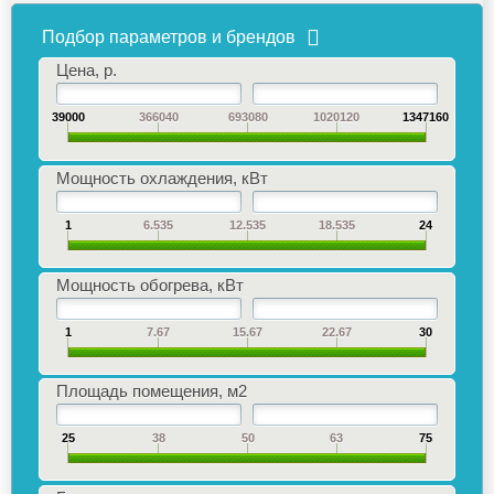
Подбор параметров и брендов
Цена, р.
39000
366040
693080
1020120
1347160
Мощность охлаждения, кВт
1
6.535
12.535
18.535
24
Мощность обогрева, кВт
1
7.67
15.67
22.67
30
Площадь помещения, м2
25
38
50
63
75