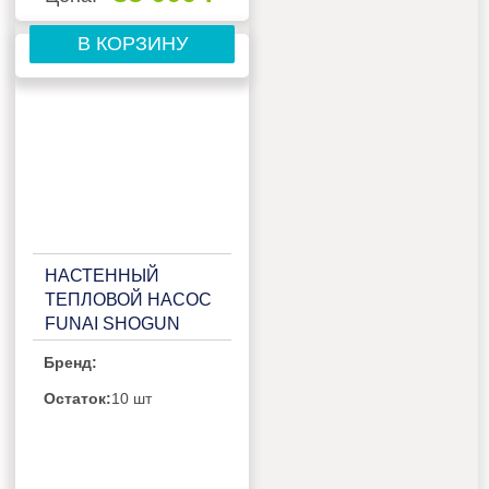
В КОРЗИНУ
НАСТЕННЫЙ
ТЕПЛОВОЙ НАСОС
FUNAI SHOGUN
RAC-I-
Бренд:
SG75HP.D02/RAC-I-
SG75HP.D02H
Остаток:
10 шт