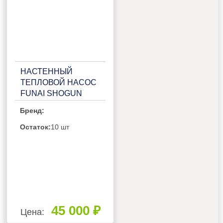
НАСТЕННЫЙ
ТЕПЛОВОЙ НАСОС
FUNAI SHOGUN
RAC-I-
Бренд:
SG25HP.D03/RAC-I-
SG25HP.D03H
Остаток:
10 шт
45 000 ₽
Цена: