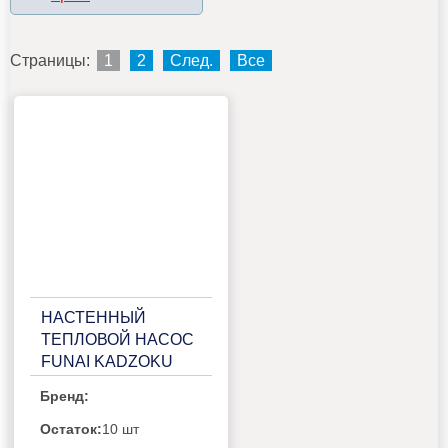
Страницы:
1
2
След.
Все
НАСТЕННЫЙ
ТЕПЛОВОЙ НАСОС
FUNAI KADZOKU
RAC-I-
Бренд:
KD25HP.D02/RAC-I-
KD25HP.D02H
Остаток:
10 шт