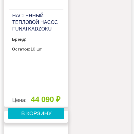
НАСТЕННЫЙ
ТЕПЛОВОЙ НАСОС
FUNAI KADZOKU
RAC-I-
Бренд:
KD35HP.D02/RAC-I-
KD35HP.D02H
Остаток:
10 шт
44 090 ₽
Цена:
В КОРЗИНУ