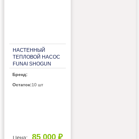
НАСТЕННЫЙ
ТЕПЛОВОЙ НАСОС
FUNAI SHOGUN
RAC-I-
Бренд:
SG55HP.D03/RAC-I-
SG55HP.D03H
Остаток:
10 шт
85 000 ₽
Цена: