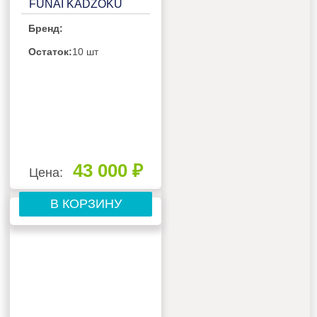
FUNAI KADZOKU
RAC-I-
Бренд:
KD30HP.D02/RAC-I-
KD30HP.D02H
Остаток:
10 шт
43 000 ₽
Цена:
В КОРЗИНУ