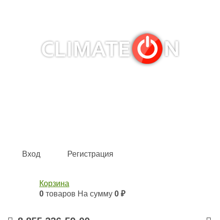
Кондиционеры и сплит-системы, газовые котлы,
тепловые завесы, водяные тепловентиляторы для
квартиры, дома, офиса с доставкой в Набережные
Челны и по всей России.
Climate for life
Вход
Регистрация
Корзина
0
товаров
На сумму
0 ₽