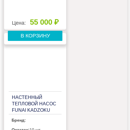
55 000 ₽
Цена:
В КОРЗИНУ
НАСТЕННЫЙ
ТЕПЛОВОЙ НАСОС
FUNAI KADZOKU
RAC-I-
Бренд:
KD55HP.D02/RAC-I-
KD55HP.D02H
Остаток:
10 шт