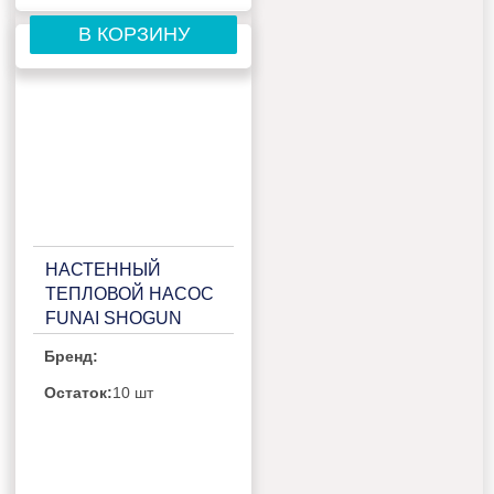
В КОРЗИНУ
НАСТЕННЫЙ
ТЕПЛОВОЙ НАСОС
FUNAI SHOGUN
RAC-I-
Бренд:
SG30HP.D02/RAC-I-
SG30HP.D02H
Остаток:
10 шт