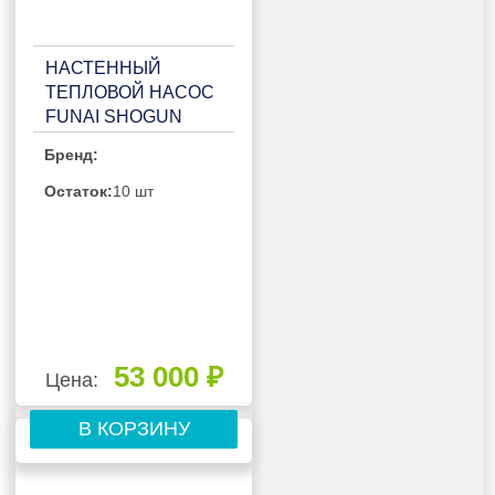
НАСТЕННЫЙ
ТЕПЛОВОЙ НАСОС
FUNAI SHOGUN
RAC-I-
Бренд:
SG35HP.D02/RAC-I-
SG35HP.D02H
Остаток:
10 шт
53 000 ₽
Цена:
В КОРЗИНУ