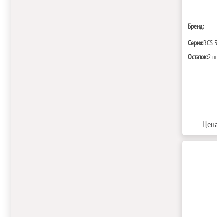
Бренд:
Серия:
RCS 
Остаток:
2 ш
Цена