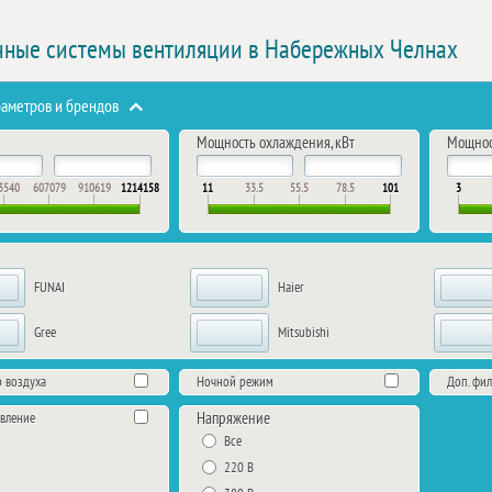
ные системы вентиляции в Набережных Челнах
раметров и брендов
Мощность охлаждения, кВт
Мощност
3540
607079
910619
1214158
11
33.5
55.5
78.5
101
3
FUNAI
Haier
Gree
Mitsubishi
 воздуха
Ночной режим
Доп. фил
Напряжение
авление
Все
220 В