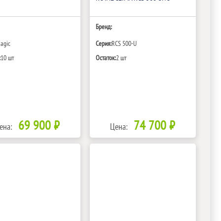
Бренд:
agic
Серия:
RCS 500-U
:
10 шт
Остаток:
2 шт
69 900 ₽
74 700 ₽
ена:
Цена: