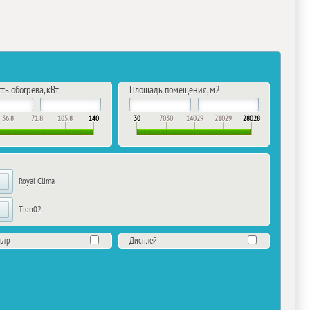
ь обогрева, кВт
Площадь помещения, м2
36.8
71.8
105.8
140
30
7030
14029
21029
28028
Royal Clima
Tion02
ьтр
Дисплей