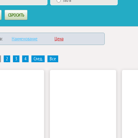
380 В
а:
Наименование
Цена
2
3
4
След.
Все