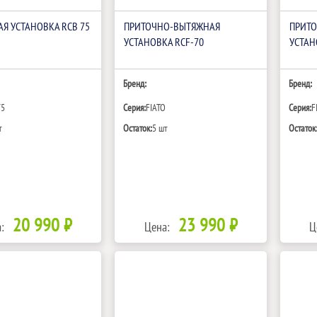
Я УСТАНОВКА RCB 75
ПРИТОЧНО-ВЫТЯЖНАЯ
ПРИТ
УСТАНОВКА RCF-70
УСТАН
Бренд:
Бренд:
75
Серия:
FIATO
Серия:
F
т
Остаток:
5 шт
Остаток
20 990 ₽
23 990 ₽
:
Цена:
Ц