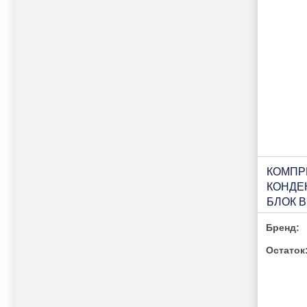
КОМПР
КОНДЕ
БЛОК B
U205 Н
Бренд:
ПОТРЕ
РЕСИВ
Остаток
УПРАВ