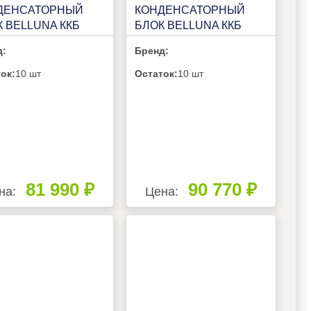
ДЕНСАТОРНЫЙ
КОНДЕНСАТОРНЫЙ
 BELLUNA ККБ
БЛОК BELLUNA ККБ
 НА 1
Р102-1 FROST НА 1
д:
Бренд:
РЕБИТЕЛЬ, БЕЗ
ПОТРЕБИТЕЛЬ, БЕЗ
ИВЕРА С ЩИТОМ
РЕСИВЕРА С ЩИТОМ
ок:
10 шт
Остаток:
10 шт
АВЛЕНИЯ
УПРАВЛЕНИЯ
81 990 ₽
90 770 ₽
на:
Цена: