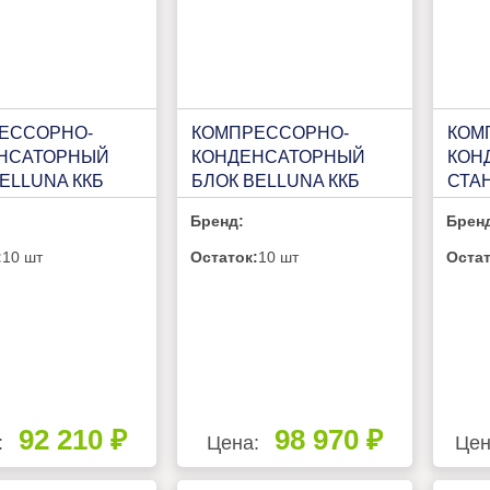
ЕССОРНО-
КОМПРЕССОРНО-
КОМ
НСАТОРНЫЙ
КОНДЕНСАТОРНЫЙ
КОН
ELLUNA ККБ
БЛОК BELLUNA ККБ
СТА
ROST НА 1
Р103 FROST НА 1
ККС 
Бренд:
Брен
БИТЕЛЬ, БЕЗ
ПОТРЕБИТЕЛЬ, БЕЗ
ПОТ
ЕРА С ЩИТОМ
РЕСИВЕРА С ЩИТОМ
РЕС
:
10 шт
Остаток:
10 шт
Остат
ЛЕНИЯ
УПРАВЛЕНИЯ
ЗАЩ
СИГ
БОК
92 210 ₽
98 970 ₽
:
Цена:
Цен