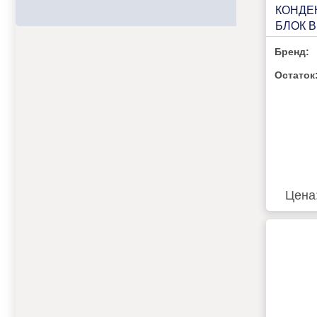
КОНДЕ
БЛОК B
U102-1
Бренд:
ПОТРЕ
РЕСИВ
Остаток
УПРАВ
Цена