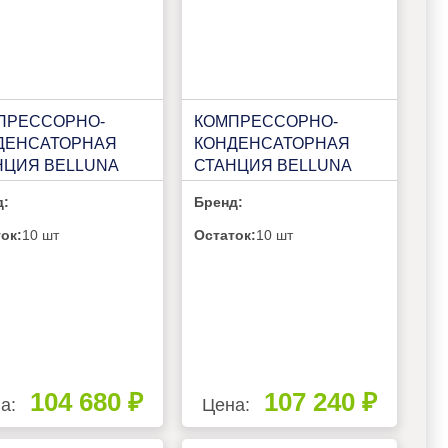
ПРЕССОРНО-
КОМПРЕССОРНО-
ДЕНСАТОРНАЯ
КОНДЕНСАТОРНАЯ
НЦИЯ BELLUNA
СТАНЦИЯ BELLUNA
Р102 НА 2
ККС Р102R НА 2-3
д:
Бренд:
РЕБИТЕЛЯ, БЕЗ
ПОТРЕБИТЕЛЯ, С
ИВЕРА С ЩИТОМ
РЕСИВЕРОМ, ЩИТОМ
ок:
10 шт
Остаток:
10 шт
ИТЫ И 2
ЗАЩИТЫ И 2-3
НАЛЬНЫМИ
СИГНАЛЬНЫМИ
САМИ
БОКСАМИ
104 680 ₽
107 240 ₽
а:
Цена: