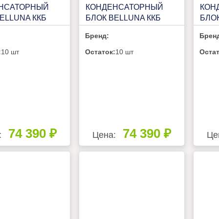
НСАТОРНЫЙ
КОНДЕНСАТОРНЫЙ
КОН
ELLUNA ККБ
БЛОК BELLUNA ККБ
БЛОК
 НА 1
U102 НА 1
U103
Бренд:
Брен
БИТЕЛЬ, БЕЗ
ПОТРЕБИТЕЛЬ, БЕЗ
ПОТ
ЕРА С ЩИТОМ
РЕСИВЕРА С ЩИТОМ
РЕС
:
10 шт
Остаток:
10 шт
Остат
ЛЕНИЯ
УПРАВЛЕНИЯ
УПР
74 390 ₽
74 390 ₽
:
Цена:
Це