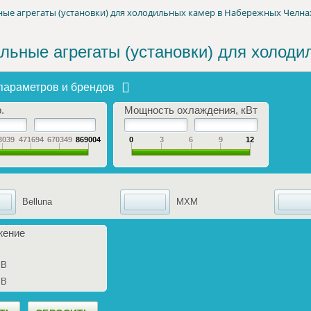
ые агрегаты (установки) для холодильных камер в Набережных Челна
льные агрегаты (установки) для холод
параметров и брендов
.
Мощность охлаждения, кВт
3039
471694
670349
869004
0
3
6
9
12
Belluna
MXM
жение
 В
 В