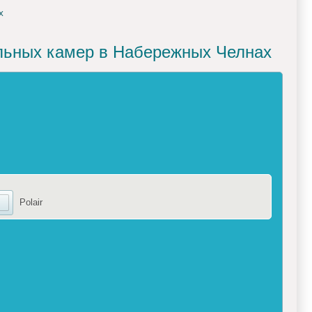
х
ильных камер в Набережных Челнах
Polair