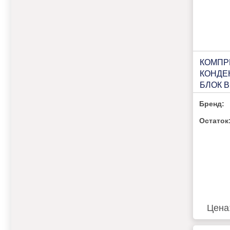
КОМПР
КОНДЕ
БЛОК B
Р102 F
Бренд:
ПОТРЕ
РЕСИВ
Остаток
УПРАВ
Цена