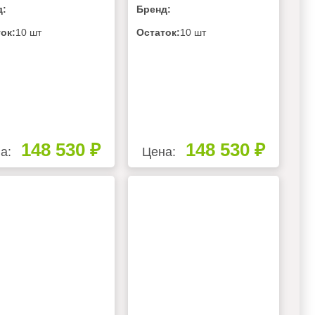
д:
Бренд:
РЕБИТЕЛЯ, С
ПОТРЕБИТЕЛЯ, БЕЗ
ИВЕРОМ, ЩИТОМ
РЕСИВЕРА С ЩИТОМ
ок:
10 шт
Остаток:
10 шт
ТЫ И 2-3
ЗАЩИТЫ И 2
НАЛЬНЫМИ
СИГНАЛЬНЫМИ
САМИ
БОКСАМИ
148 530 ₽
148 530 ₽
а:
Цена: