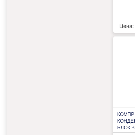
Цена:
КОМПР
КОНДЕ
БЛОК B
U207 Н