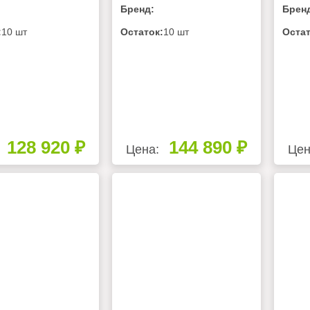
Бренд:
Брен
БИТЕЛЬ, БЕЗ
ПОТРЕБИТЕЛЬ, БЕЗ
ПОТ
ЕРА С ЩИТОМ
РЕСИВЕРА С ЩИТОМ
РЕС
:
10 шт
Остаток:
10 шт
Остат
ЛЕНИЯ
УПРАВЛЕНИЯ
ЗАЩИ
СИГ
БОК
128 920 ₽
144 890 ₽
Цена:
Цен