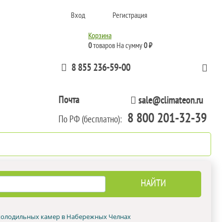
Вход
Регистрация
Корзина
0
товаров
На сумму
0 ₽
8 855 236-59-00
Почта
sale@climateon.ru
8 800 201-32-39
По РФ (бесплатно):
тажа
Акции
Контакты
 холодильных камер в Набережных Челнах