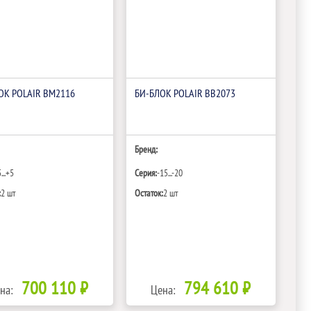
ОК POLAIR BM2116
БИ‑БЛОК POLAIR BB2073
Бренд:
...+5
Серия:
-15...-20
:
2 шт
Остаток:
2 шт
700 110 ₽
794 610 ₽
на:
Цена: