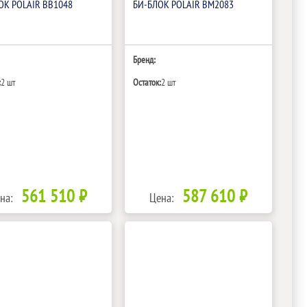
ОК POLAIR BB1048
БИ‑БЛОК POLAIR BM2083
Бренд:
:
2 шт
Остаток:
2 шт
561 510 ₽
587 610 ₽
на:
Цена: