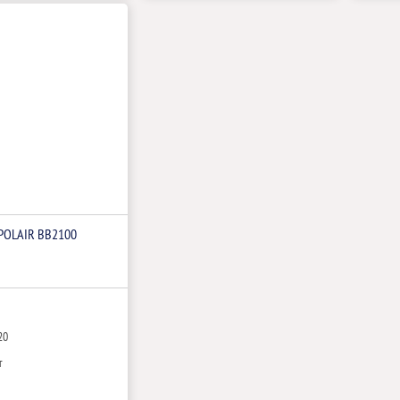
POLAIR BB2100
-20
т