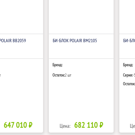
POLAIR BB2059
БИ‑БЛОК POLAIR BM2105
БИ‑БЛ
Бренд:
Бренд:
т
Остаток:
2 шт
Серия:
-5
Остаток
647 010 ₽
682 110 ₽
Цена:
Це