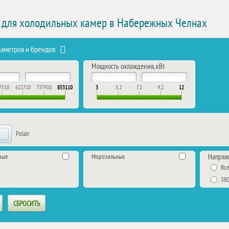
 для холодильных камер в Набережных Челнах
раметров и брендов
Мощность охлаждения, кВт
7510
622710
737910
853110
3
5.2
7.2
9.2
12
Polair
Напряж
ные
Морозильные
Вс
38