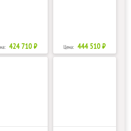
424 710 ₽
444 510 ₽
на:
Цена: