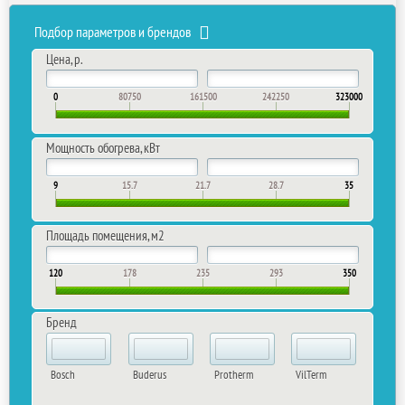
Подбор параметров и брендов
Цена, р.
0
80750
161500
242250
323000
Мощность обогрева, кВт
9
15.7
21.7
28.7
35
Площадь помещения, м2
120
178
235
293
350
Бренд
Bosch
Buderus
Protherm
VilTerm