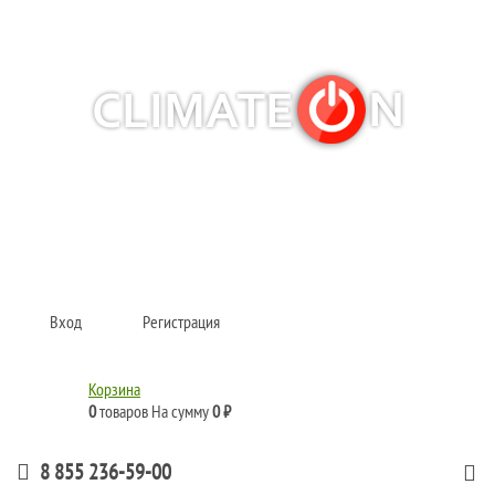
Кондиционеры и сплит-системы, газовые котлы, тепловые завесы, водяные
тепловентиляторы для квартиры, дома, офиса с доставкой в Набережные
Челны и по всей России.
Climate for life
Вход
Регистрация
Корзина
0
товаров
На сумму
0 ₽
8 855 236-59-00