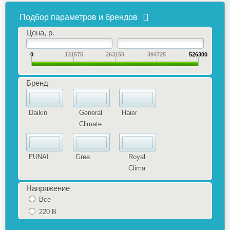
Подбор параметров и брендов
Цена, р.
0
131575
263150
394725
526300
Бренд
Daikin
General
Haier
Climate
FUNAI
Gree
Royal
Clima
Напряжение
Все
220 В