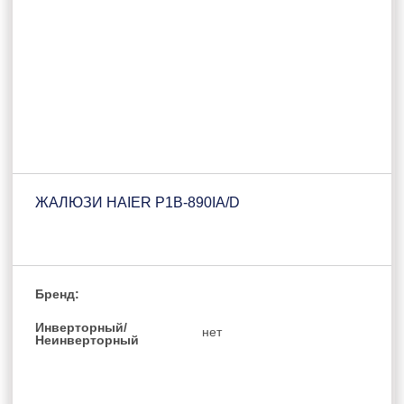
ЖАЛЮЗИ HAIER P1B-890IA/D
Бренд:
Инверторный/
нет
Неинверторный