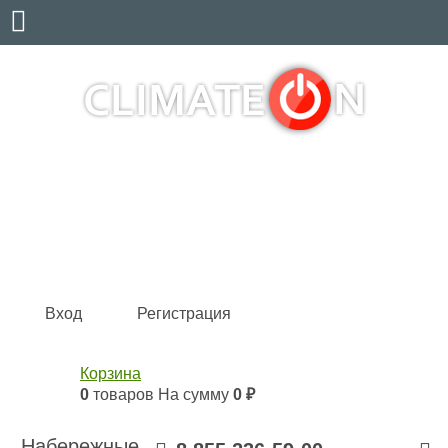
Кондиционеры и сплит-системы, газовые котлы,
тепловые завесы, водяные тепловентиляторы для
квартиры, дома, офиса с доставкой в Набережные
Челны и по всей России.
Climate for life
Вход
Регистрация
Корзина
0
товаров
На сумму
0 ₽
Набережные