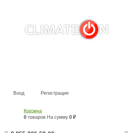
Кондиционеры и сплит-системы, газовые котлы,
тепловые завесы, водяные тепловентиляторы для
квартиры, дома, офиса с доставкой в Набережные
Челны и по всей России.
Climate for life
Вход
Регистрация
Корзина
0
товаров
На сумму
0 ₽