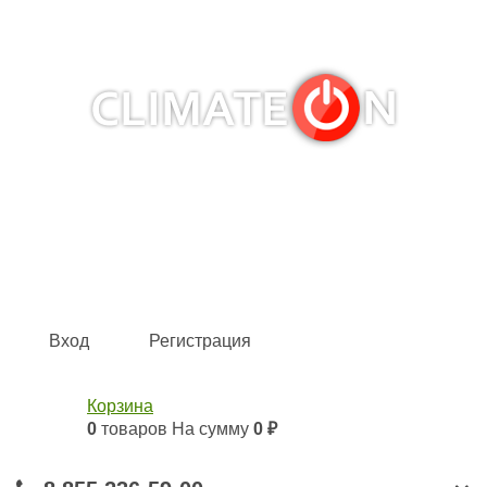
Кондиционеры и сплит-системы, газовые котлы,
тепловые завесы, водяные тепловентиляторы для
квартиры, дома, офиса с доставкой в Набережные
Челны и по всей России.
Climate for life
Вход
Регистрация
Корзина
0
товаров
На сумму
0 ₽