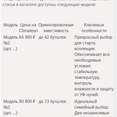
статьи в каталоге доступны следующие модели:
Модель
Цена на
Ориентировочная
Ключевые
Climateon
вместимость
особенности
Модель
64 980 ₽
до 42 бутылок
Прекрасный выбор
№1
для старта
(арт. ...)
коллекции.
Обеспечивает все
необходимые
условия:
стабильную
температуру,
контроль
влажности и защиту
от УФ-лучей.
Модель
90 900 ₽
до 73 бутылок
Идеальный
№2
семейный выбор.
(арт. ...)
Две независимые