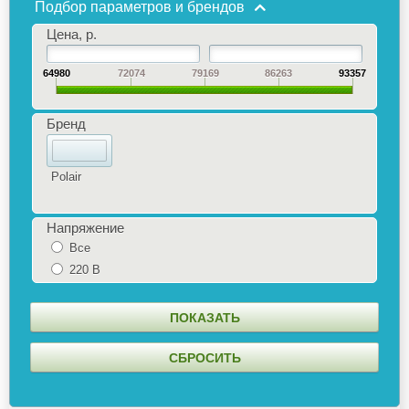
Подбор параметров и брендов
Цена, р.
64980
72074
79169
86263
93357
Бренд
Polair
Напряжение
Все
220 В