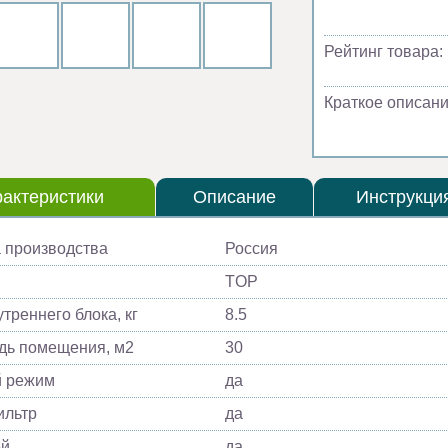
Рейтинг товара:
Краткое описани
актеристики
Описание
Инструкци
 производства
Россия
TOP
треннего блока, кг
8.5
ь помещения, м2
30
й режим
да
ильтр
да
ей
да