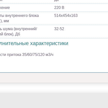
жение
220 В
ты внутреннего блока
514х454х163
), мм
ь шума (внутренний/
32-52
й блок), Дб
лнительные характеристики
сти притока 35/60/75/120 м3/ч