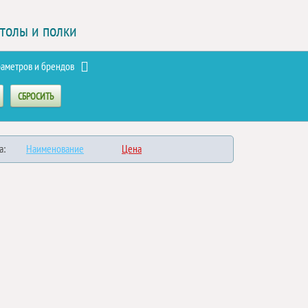
столы и полки
раметров и брендов
а:
Наименование
Цена