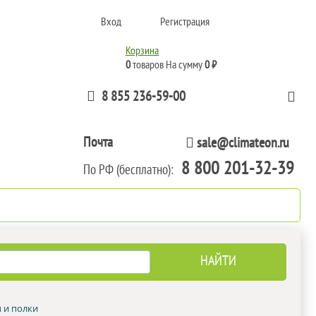
Вход
Регистрация
Корзина
0
товаров
На сумму
0 ₽
8 855 236-59-00
Почта
sale@climateon.ru
8 800 201-32-39
По РФ (бесплатно):
тажа
Акции
Контакты
 и полки