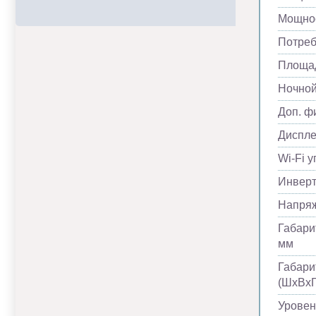
Мощнос
Потреб
Площад
Ночно
Доп. ф
Диспл
Wi-Fi 
Инвер
Напря
Габари
мм
Габари
(ШхВхГ
Уровен