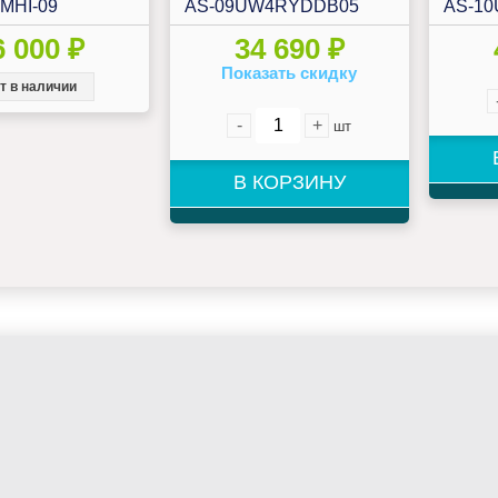
DMHI-09
AS-09UW4RYDDB05
AS-1
6 000 ₽
34 690 ₽
Показать скидку
т в наличии
-
+
шт
В КОРЗИНУ