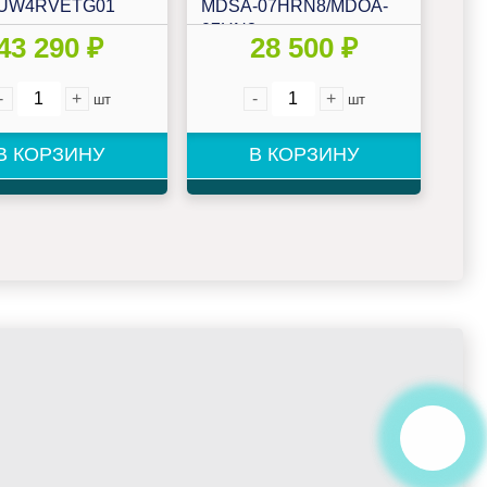
0UW4RVETG01
MDSA-07HRN8/MDOA-
07HN8
43 290 ₽
28 500 ₽
-
+
-
+
шт
шт
В КОРЗИНУ
В КОРЗИНУ