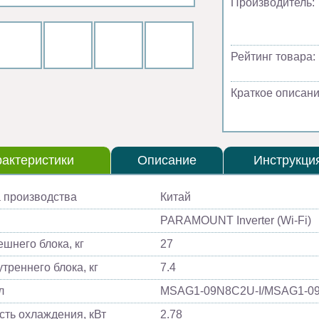
Производитель:
Рейтинг товара:
Краткое описани
актеристики
Описание
Инструкци
 производства
Китай
PARAMOUNT Inverter (Wi-Fi)
ешнего блока, кг
27
треннего блока, кг
7.4
л
MSAG1-09N8C2U-I/MSAG1-0
ть охлаждения, кВт
2.78