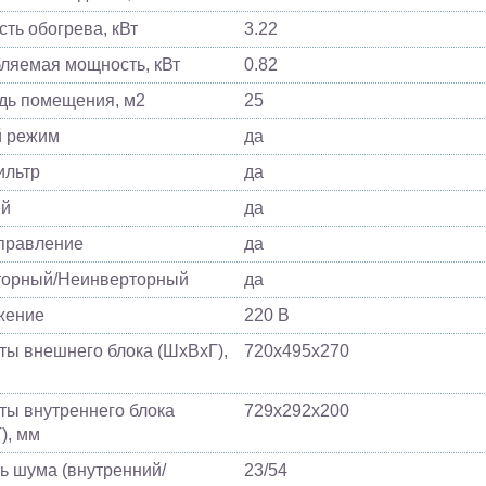
ть обогрева, кВт
3.22
ляемая мощность, кВт
0.82
ь помещения, м2
25
й режим
да
ильтр
да
ей
да
управление
да
торный/Неинверторный
да
жение
220 В
ты внешнего блока (ШхВхГ),
720х495х270
ты внутреннего блока
729х292х200
), мм
ь шума (внутренний/
23/54