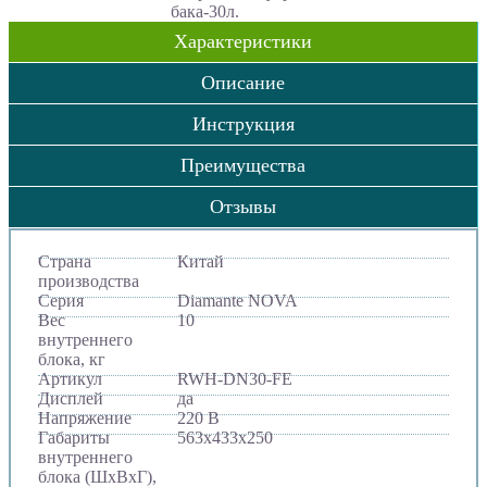
бака-30л.
Характеристики
Описание
Инструкция
Преимущества
Отзывы
Страна
Китай
производства
Серия
Diamante NOVA
Вес
10
внутреннего
блока, кг
Артикул
RWH-DN30-FE
Дисплей
да
Напряжение
220 В
Габариты
563х433х250
внутреннего
блока (ШхВхГ),