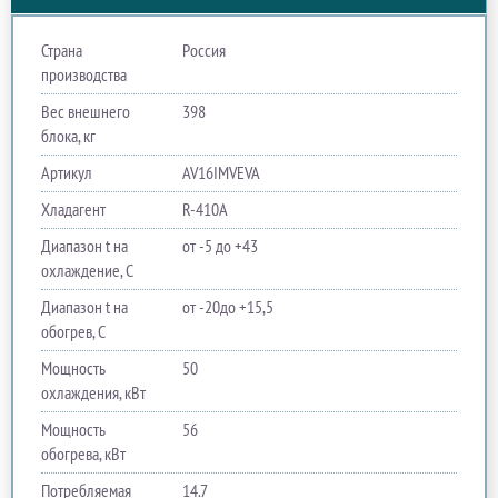
Страна
Россия
производства
Вес внешнего
398
блока, кг
Артикул
AV16IMVEVA
Хладагент
R-410A
Диапазон t на
от -5 до +43
охлаждение, С
Диапазон t на
от -20до +15,5
обогрев, С
Мощность
50
охлаждения, кВт
Мощность
56
обогрева, кВт
Потребляемая
14.7