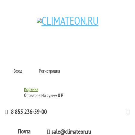
Кондиционеры и сплит-системы, газовые котлы, тепловые завесы, водяные
тепловентиляторы для квартиры, дома, офиса с доставкой в Набережные
Челны и по всей России.
Climate for life
Вход
Регистрация
Корзина
0
товаров
На сумму
0 ₽
8 855 236-59-00
Почта
sale@climateon.ru