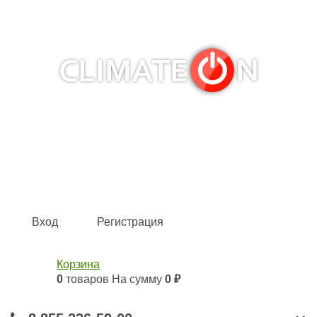
Кондиционеры и сплит-системы, газовые котлы,
тепловые завесы, водяные тепловентиляторы для
квартиры, дома, офиса с доставкой в Набережные
Челны и по всей России.
Climate for life
Вход
Регистрация
Корзина
0
товаров
На сумму
0 ₽