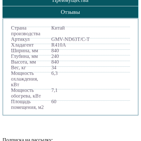
Преимущества
Отзывы
Страна
Китай
производства
Артикул
GMV-ND63T/C-T
Хладагент
R410A
Ширина, мм
840
Глубина, мм
240
Высота, мм
840
Вес, кг
34
Мощность
6,3
охлаждения,
кВт
Мощность
7,1
обогрева, кВт
Площадь
60
помещения, м2
Подписка на рассылку: