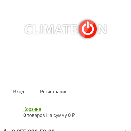
Кондиционеры и сплит-системы, газовые котлы,
тепловые завесы, водяные тепловентиляторы для
квартиры, дома, офиса с доставкой в Набережные
Челны и по всей России.
Climate for life
Вход
Регистрация
Корзина
0
товаров
На сумму
0 ₽