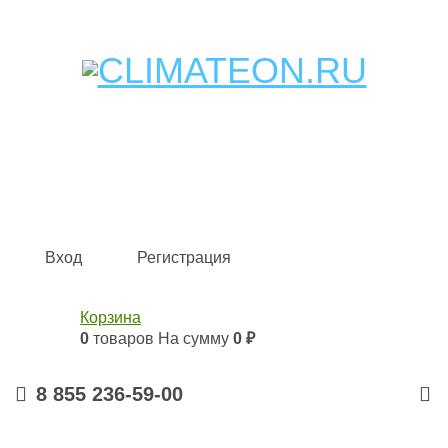
Кондиционеры и сплит-системы, газовые котлы,
тепловые завесы, водяные тепловентиляторы для
квартиры, дома, офиса с доставкой в Набережные
Челны и по всей России.
Climate for life
Вход
Регистрация
Корзина
0
товаров
На сумму
0 ₽
8 855 236-59-00