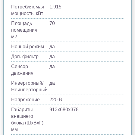
Потребляемая
1.915
мощность, кВт
Площадь
70
помещения,
м2
Ночной режим
да
Доп. фильтр
да
Сенсор
да
движения
Инверторный/
да
Неинверторный
Напряжение
220 В
Габариты
913х680х378
внешнего
блока (ШхВхГ),
мм