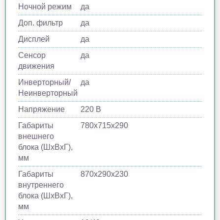
Ночной режим
да
Доп. фильтр
да
Дисплей
да
Сенсор
да
движения
Инверторный/
да
Неинверторный
Напряжение
220 В
Габариты
780х715х290
внешнего
блока (ШхВхГ),
мм
Габариты
870х290х230
внутреннего
блока (ШхВхГ),
мм