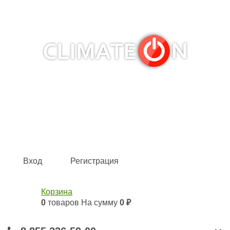
Кондиционеры и сплит-системы, газовые котлы,
тепловые завесы, водяные тепловентиляторы для
квартиры, дома, офиса с доставкой в Набережные
Челны и по всей России.
Climate for life
Вход
Регистрация
Корзина
0
товаров
На сумму
0 ₽