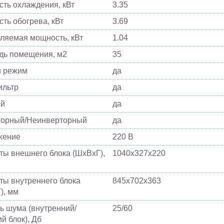
ть охлаждения, кВт
3.35
ть обогрева, кВт
3.69
ляемая мощность, кВт
1.04
ь помещения, м2
35
й режим
да
ильтр
да
ей
да
торный/Неинверторный
да
жение
220 В
ты внешнего блока (ШхВхГ),
1040х327х220
ты внутреннего блока
845х702х363
), мм
ь шума (внутренний/
25/60
й блок), Дб