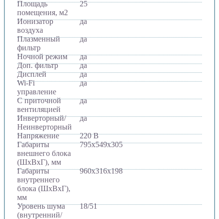
Площадь
25
помещения, м2
Ионизатор
да
воздуха
Плазменный
да
фильтр
Ночной режим
да
Доп. фильтр
да
Дисплей
да
Wi-Fi
да
управление
С приточной
да
вентиляцией
Инверторный/
да
Неинверторный
Напряжение
220 В
Габариты
795х549х305
внешнего блока
(ШхВхГ), мм
Габариты
960х316х198
внутреннего
блока (ШхВхГ),
мм
Уровень шума
18/51
(внутренний/