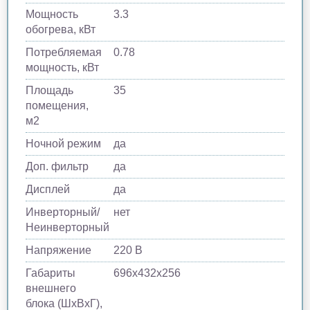
Мощность
3.3
обогрева, кВт
Потребляемая
0.78
мощность, кВт
Площадь
35
помещения,
м2
Ночной режим
да
Доп. фильтр
да
Дисплей
да
Инверторный/
нет
Неинверторный
Напряжение
220 В
Габариты
696х432х256
внешнего
блока (ШхВхГ),