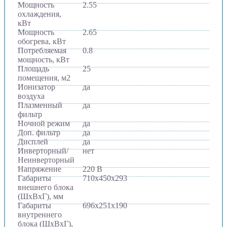
Мощность
2.55
охлаждения,
кВт
Мощность
2.65
обогрева, кВт
Потребляемая
0.8
мощность, кВт
Площадь
25
помещения, м2
Ионизатор
да
воздуха
Плазменный
да
фильтр
Ночной режим
да
Доп. фильтр
да
Дисплей
да
Инверторный/
нет
Неинверторный
Напряжение
220 В
Габариты
710х450х293
внешнего блока
(ШхВхГ), мм
Габариты
696х251х190
внутреннего
блока (ШхВхГ),