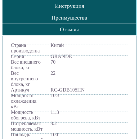
Инструкция
Преимущества
Отзывы
Страна
Китай
производства
Серия
GRANDE
Вес внешнего
70
блока, кг
Вес
22
внутреннего
блока, кг
Артикул
RC-GDB105HN
Мощность
10.3
охлаждения,
кВт
Мощность
11.3
обогрева, кВт
Потребляемая
3.21
мощность, кВт
Площадь
100