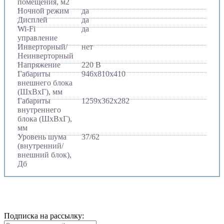
помещения, м2
Ночной режим
да
Дисплей
да
Wi-Fi
да
управление
Инверторный/
нет
Неинверторный
Напряжение
220 В
Габариты
946х810х410
внешнего блока
(ШхВхГ), мм
Габариты
1259х362х282
внутреннего
блока (ШхВхГ),
мм
Уровень шума
37/62
(внутренний/
внешний блок),
Дб
Подписка на рассылку: