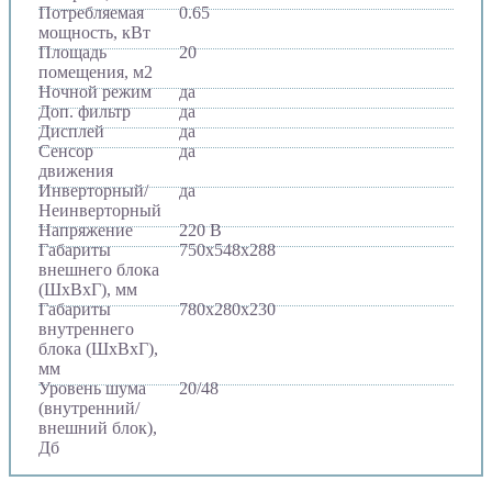
Потребляемая
0.65
мощность, кВт
Площадь
20
помещения, м2
Ночной режим
да
Доп. фильтр
да
Дисплей
да
Сенсор
да
движения
Инверторный/
да
Неинверторный
Напряжение
220 В
Габариты
750х548х288
внешнего блока
(ШхВхГ), мм
Габариты
780х280х230
внутреннего
блока (ШхВхГ),
мм
Уровень шума
20/48
(внутренний/
внешний блок),
Дб