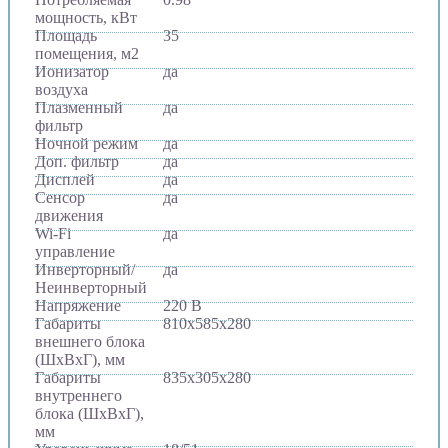
мощность, кВт
Площадь
35
помещения, м2
Ионизатор
да
воздуха
Плазменный
да
фильтр
Ночной режим
да
Доп. фильтр
да
Дисплей
да
Сенсор
да
движения
Wi-Fi
да
управление
Инверторный/
да
Неинверторный
Напряжение
220 В
Габариты
810х585х280
внешнего блока
(ШхВхГ), мм
Габариты
835х305х280
внутреннего
блока (ШхВхГ),
мм