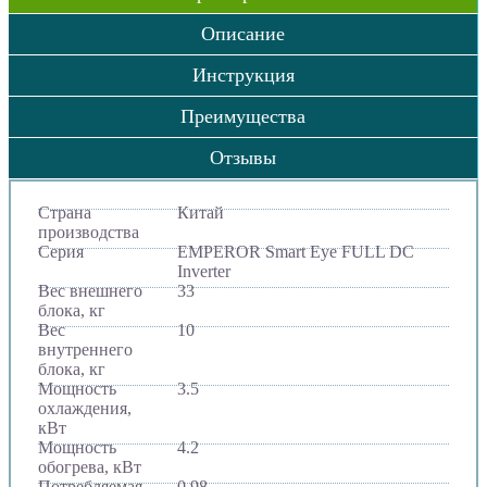
Описание
Инструкция
Преимущества
Отзывы
Страна
Китай
производства
Серия
EMPEROR Smart Eye FULL DC
Inverter
Вес внешнего
33
блока, кг
Вес
10
внутреннего
блока, кг
Мощность
3.5
охлаждения,
кВт
Мощность
4.2
обогрева, кВт
Потребляемая
0.98