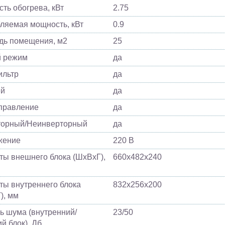
ть обогрева, кВт
2.75
ляемая мощность, кВт
0.9
ь помещения, м2
25
й режим
да
ильтр
да
ей
да
управление
да
торный/Неинверторный
да
жение
220 В
ты внешнего блока (ШхВхГ),
660х482х240
ты внутреннего блока
832х256х200
), мм
ь шума (внутренний/
23/50
й блок), Дб