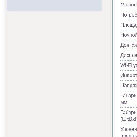
Мощнос
Потреб
Площад
Ночно
Доп. ф
Диспл
Wi-Fi 
Инвер
Напря
Габари
мм
Габари
(ШхВхГ
Уровен
внешни