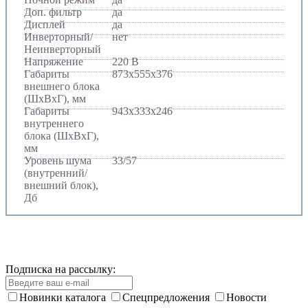
Доп. фильтр
да
Дисплей
да
Инверторный/
нет
Неинверторный
Напряжение
220 В
Габариты
873х555х376
внешнего блока
(ШхВхГ), мм
Габариты
943х333х246
внутреннего
блока (ШхВхГ),
мм
Уровень шума
33/57
(внутренний/
внешний блок),
Дб
Подписка на рассылку:
Новинки каталога
Спецпредложения
Новости