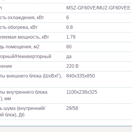
л
MSZ-GF60VE/MUZ-GF60VEE
ть охлаждения, кВт
6
ть обогрева, кВт
6.8
ляемая мощность, кВт
1.79
ь помещения, м2
60
торный/Неинверторный
да
жение
220 В
ты внешнего блока (ШхВхГ),
840х335х850
ты внутреннего блока
1100х238х325
), мм
ь шума (внутренний/
29/58
й блок), Дб