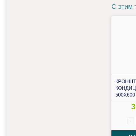
С этим 
КРОНШТ
КОНДИЦ
500Х600
3
-