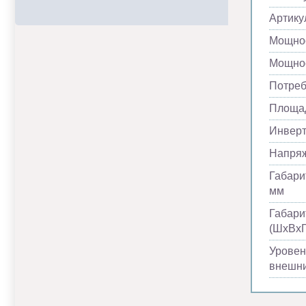
Артику
Мощнос
Мощнос
Потреб
Площад
Инвер
Напря
Габари
мм
Габари
(ШхВхГ
Уровен
внешни