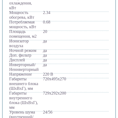
охлаждения,
кВт
Мощность
2.34
обогрева, кВт
Потребляемая
0.68
мощность, кВт
Площадь
20
помещения, м2
Ионизатор
да
воздуха
Ночной режим
да
Доп. фильтр
да
Дисплей
да
Инверторный/
да
Неинверторный
Напряжение
220 В
Габариты
720х495х270
внешнего блока
(ШхВхГ), мм
Габариты
729х292х200
внутреннего
блока (ШхВхГ),
мм
Уровень шума
24/56
(внутренний/