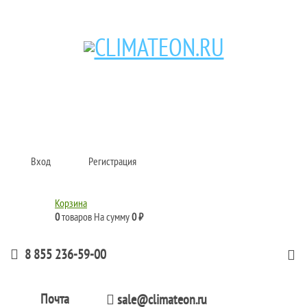
Кондиционеры и сплит-системы, газовые котлы, тепловые завесы, водяные
тепловентиляторы для квартиры, дома, офиса с доставкой в Набережные
Челны и по всей России.
Climate for life
Вход
Регистрация
Корзина
0
товаров
На сумму
0 ₽
8 855 236-59-00
Почта
sale@climateon.ru