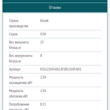
Отзывы
Страна
Китай
производства
Серия
ICHI
Вес внешнего
25
блока, кг
Вес внутреннего
8
блока, кг
Артикул
KSGI21HFAN1/KSRI21HFAN1
Мощность
2.34
охлаждения, кВт
Мощность
2.34
обогрева, кВт
Потребляемая
0.71
мощность, кВт