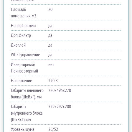
Площадь
20
помещения, м2
Ночной режим
да
Доп. фильтр
да
Дисплей
да
Wi-Fi управление
да
Инверторный/
нет
Неинверторный
Напряжение
220 В
Габариты внешнего
720х495х270
блока (ШхВхГ), мм
Габариты
729х292х200
внутреннего блока
(ШхВхГ), мм
Уровень шума
26/52