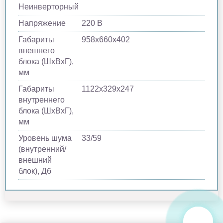
Неинверторный
Напряжение
220 В
Габариты
958х660х402
внешнего
блока (ШхВхГ),
мм
Габариты
1122х329х247
внутреннего
блока (ШхВхГ),
мм
Уровень шума
33/59
(внутренний/
внешний
блок), Дб