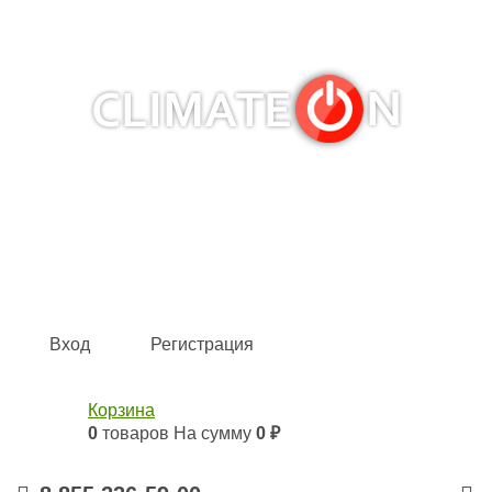
Кондиционеры и сплит-системы, газовые котлы,
тепловые завесы, водяные тепловентиляторы для
квартиры, дома, офиса с доставкой в Набережные
Челны и по всей России.
Climate for life
Вход
Регистрация
Корзина
0
товаров
На сумму
0 ₽