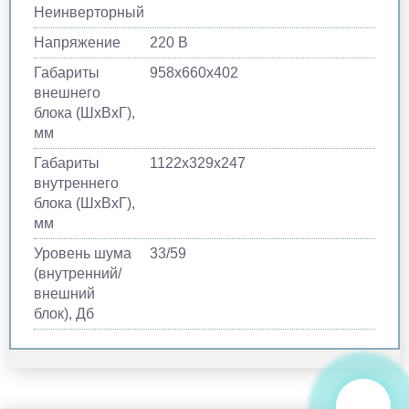
Неинверторный
Напряжение
220 В
Габариты
958х660х402
внешнего
блока (ШхВхГ),
мм
Габариты
1122х329х247
внутреннего
блока (ШхВхГ),
мм
Уровень шума
33/59
(внутренний/
внешний
блок), Дб