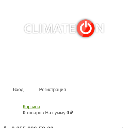
Кондиционеры и сплит-системы, газовые котлы,
тепловые завесы, водяные тепловентиляторы для
квартиры, дома, офиса с доставкой в Набережные
Челны и по всей России.
Climate for life
Вход
Регистрация
Корзина
0
товаров
На сумму
0 ₽