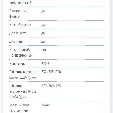
помещения, м2
Плазменный
да
фильтр
Ночной режим
да
Доп. фильтр
да
Дисплей
да
Инверторный/
нет
Неинверторный
Напряжение
220 В
Габариты внешнего
732х555х330
блока (ШхВхГ), мм
Габариты
779х260х185
внутреннего блока
(ШхВхГ), мм
Уровень шума
25/48
(внутренний/