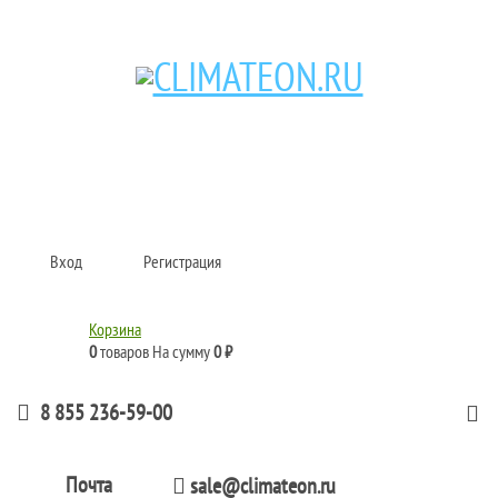
Кондиционеры и сплит-системы, газовые котлы, тепловые завесы, водяные
тепловентиляторы для квартиры, дома, офиса с доставкой в Набережные
Челны и по всей России.
Climate for life
Вход
Регистрация
Корзина
0
товаров
На сумму
0 ₽
8 855 236-59-00
Почта
sale@climateon.ru