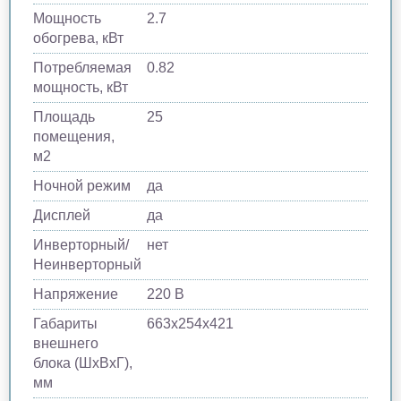
Мощность
2.7
обогрева, кВт
Потребляемая
0.82
мощность, кВт
Площадь
25
помещения,
м2
Ночной режим
да
Дисплей
да
Инверторный/
нет
Неинверторный
Напряжение
220 В
Габариты
663х254х421
внешнего
блока (ШхВхГ),
мм