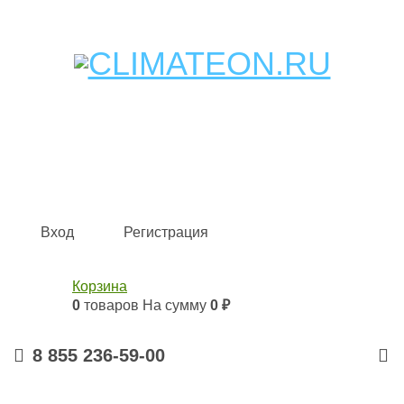
Кондиционеры и сплит-системы, газовые котлы,
тепловые завесы, водяные тепловентиляторы для
квартиры, дома, офиса с доставкой в Набережные
Челны и по всей России.
Climate for life
Вход
Регистрация
Корзина
0
товаров
На сумму
0 ₽
8 855 236-59-00