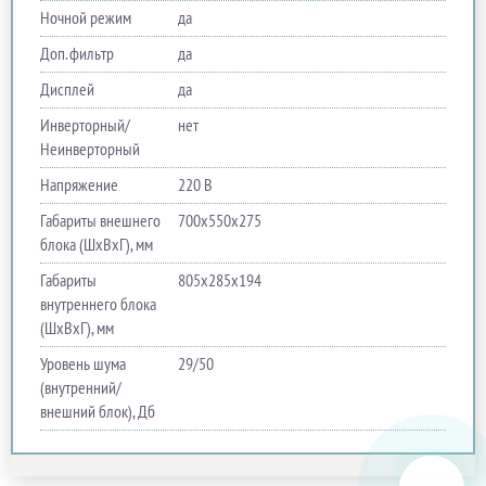
Ночной режим
да
Доп. фильтр
да
Дисплей
да
Инверторный/
нет
Неинверторный
Напряжение
220 В
Габариты внешнего
700х550х275
блока (ШхВхГ), мм
Габариты
805х285х194
внутреннего блока
(ШхВхГ), мм
Уровень шума
29/50
(внутренний/
внешний блок), Дб