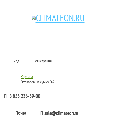
Кондиционеры и сплит-системы, газовые котлы, тепловые завесы, водяные
тепловентиляторы для квартиры, дома, офиса с доставкой в Набережные
Челны и по всей России.
Climate for life
Вход
Регистрация
Корзина
0
товаров
На сумму
0 ₽
8 855 236-59-00
Почта
sale@climateon.ru