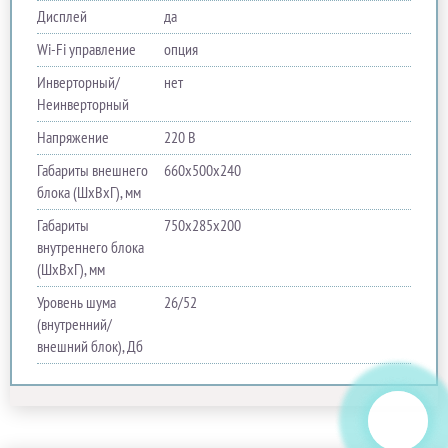
Дисплей
да
Wi-Fi управление
опция
Инверторный/
нет
Неинверторный
Напряжение
220 В
Габариты внешнего
660х500х240
блока (ШхВхГ), мм
Габариты
750х285х200
внутреннего блока
(ШхВхГ), мм
Уровень шума
26/52
(внутренний/
внешний блок), Дб