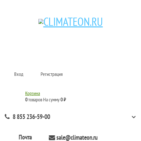
Кондиционеры и сплит-системы, газовые котлы, тепловые завесы, водяные
тепловентиляторы для квартиры, дома, офиса с доставкой в Набережные
Челны и по всей России.
Climate for life
Вход
Регистрация
Корзина
0
товаров
На сумму
0 ₽
8 855 236-59-00
Почта
sale@climateon.ru