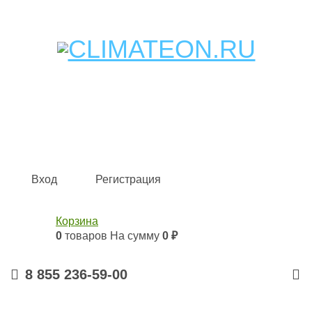
Кондиционеры и сплит-системы, газовые котлы,
тепловые завесы, водяные тепловентиляторы для
квартиры, дома, офиса с доставкой в Набережные
Челны и по всей России.
Climate for life
Вход
Регистрация
Корзина
0
товаров
На сумму
0 ₽
8 855 236-59-00