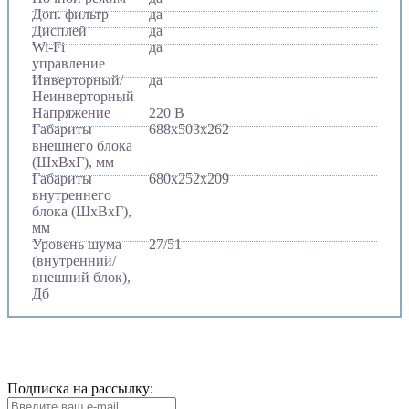
Доп. фильтр
да
Дисплей
да
Wi-Fi
да
управление
Инверторный/
да
Неинверторный
Напряжение
220 В
Габариты
688х503х262
внешнего блока
(ШхВхГ), мм
Габариты
680х252х209
внутреннего
блока (ШхВхГ),
мм
Уровень шума
27/51
(внутренний/
внешний блок),
Дб
Подписка на рассылку: