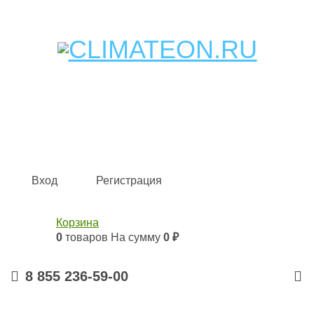
Кондиционеры и сплит-системы, газовые котлы,
тепловые завесы, водяные тепловентиляторы для
квартиры, дома, офиса с доставкой в Набережные
Челны и по всей России.
Climate for life
Вход
Регистрация
Корзина
0
товаров
На сумму
0 ₽
8 855 236-59-00