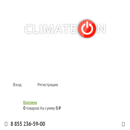
Кондиционеры и сплит-системы, газовые котлы, тепловые завесы, водяные
тепловентиляторы для квартиры, дома, офиса с доставкой в Набережные
Челны и по всей России.
Climate for life
Вход
Регистрация
Корзина
0
товаров
На сумму
0 ₽
8 855 236-59-00