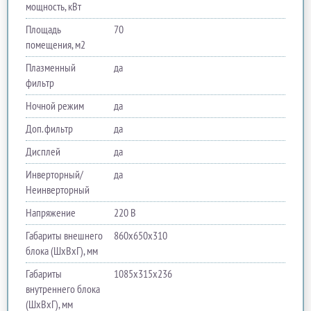
мощность, кВт
Площадь
70
помещения, м2
Плазменный
да
фильтр
Ночной режим
да
Доп. фильтр
да
Дисплей
да
Инверторный/
да
Неинверторный
Напряжение
220 В
Габариты внешнего
860х650х310
блока (ШхВхГ), мм
Габариты
1085х315х236
внутреннего блока
(ШхВхГ), мм