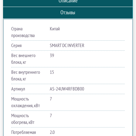
Описание
Отзывы
Страна
Китай
производства
Серия
SMART DC INVERTER
Вес внешнего
39
блока, кг
Вес внутреннего
15
блока, кг
Артикул
AS-24UW4RFBDB00
Мощность
7
охлаждения, кВт
Мощность
7
обогрева, кВт
Потребляемая
2.0