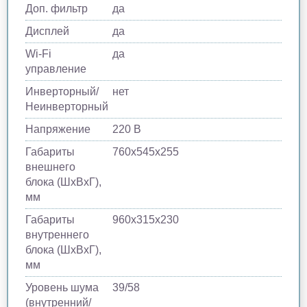
Доп. фильтр
да
Дисплей
да
Wi-Fi
да
управление
Инверторный/
нет
Неинверторный
Напряжение
220 В
Габариты
760х545х255
внешнего
блока (ШхВхГ),
мм
Габариты
960х315х230
внутреннего
блока (ШхВхГ),
мм
Уровень шума
39/58
(внутренний/