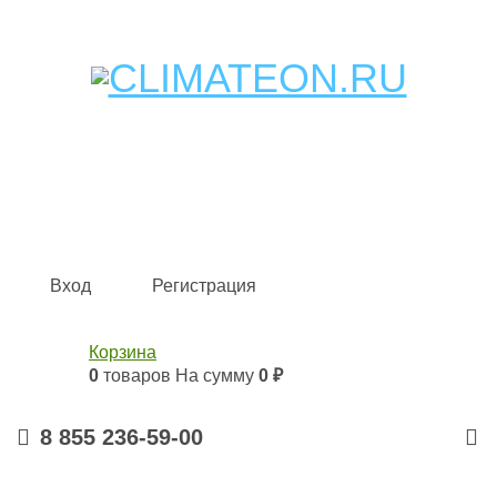
Кондиционеры и сплит-системы, газовые котлы,
тепловые завесы, водяные тепловентиляторы для
квартиры, дома, офиса с доставкой в Набережные
Челны и по всей России.
Climate for life
Вход
Регистрация
Корзина
0
товаров
На сумму
0 ₽
8 855 236-59-00