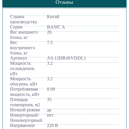
Отзывы
Страна
Китай
производства
Серия
BASIC A
Вес внешнего
26
блока, кг
Вес
7.5
внутреннего
блока, кг
Артикул
AS-12HR4SVDDL1
Мощность
3.2
охлаждения,
кВт
Мощность
3.2
обогрева, кВт
Потребляемая
0.99
мощность, кВт
Площадь
35
помещения, м2
Ночной режим
да
Инверторный/
нет
Неинверторный
Напряжение
220 В