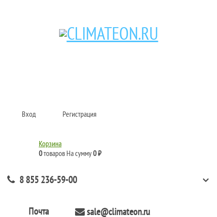
Кондиционеры и сплит-системы, газовые котлы, тепловые завесы, водяные
тепловентиляторы для квартиры, дома, офиса с доставкой в Набережные
Челны и по всей России.
Climate for life
Вход
Регистрация
Корзина
0
товаров
На сумму
0 ₽
8 855 236-59-00
Почта
sale@climateon.ru