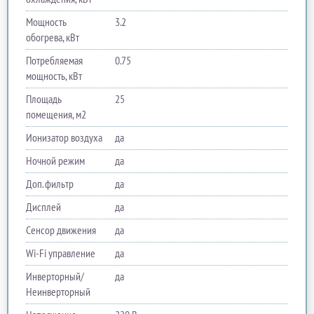
Мощность
3.2
обогрева, кВт
Потребляемая
0.75
мощность, кВт
Площадь
25
помещения, м2
Ионизатор воздуха
да
Ночной режим
да
Доп. фильтр
да
Дисплей
да
Сенсор движения
да
Wi-Fi управление
да
Инверторный/
да
Неинверторный