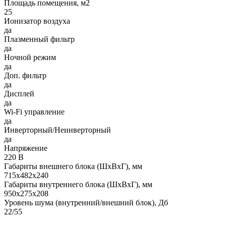
Площадь помещения, м2
25
Ионизатор воздуха
да
Плазменный фильтр
да
Ночной режим
да
Доп. фильтр
да
Дисплей
да
Wi-Fi управление
да
Инверторный/Неинверторный
да
Напряжение
220 В
Габариты внешнего блока (ШхВхГ), мм
715х482х240
Габариты внутреннего блока (ШхВхГ), мм
950х275х208
Уровень шума (внутренний/внешний блок), Дб
22/55