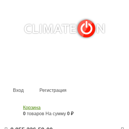
Кондиционеры и сплит-системы, газовые котлы,
тепловые завесы, водяные тепловентиляторы для
квартиры, дома, офиса с доставкой в Набережные
Челны и по всей России.
Climate for life
Вход
Регистрация
Корзина
0
товаров
На сумму
0 ₽