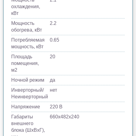
охлаждения,
кВт
Мощность
2.2
обогрева, кВт
Потребляемая
0.65
мощность, кВт
Площадь
20
помещения,
м2
Ночной режим
да
Инверторный/
нет
Неинверторный
Напряжение
220 В
Габариты
660х482х240
внешнего
блока (ШхВхГ),