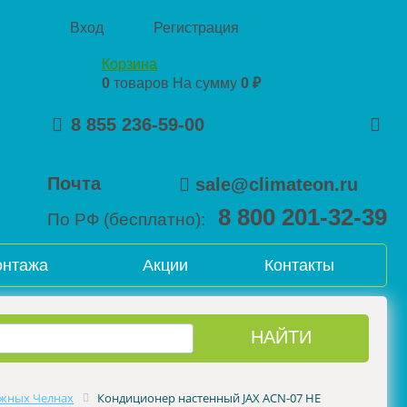
Вход
Регистрация
Корзина
0
товаров
На сумму
0 ₽
8 855 236-59-00
Почта
sale@climateon.ru
8 800 201-32-39
По РФ (бесплатно):
онтажа
Акции
Контакты
жных Челнах
Кондиционер настенный JAX ACN-07 HE