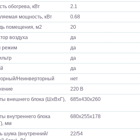
ть обогрева, кВт
2.1
ляемая мощность, кВт
0.68
ь помещения, м2
20
тор воздуха
да
й режим
да
ильтр
да
ей
да
торный/Неинверторный
нет
жение
220 В
ты внешнего блока (ШхВхГ),
685х430х260
ты внутреннего блока
680х255х178
), мм
ь шума (внутренний/
22/54