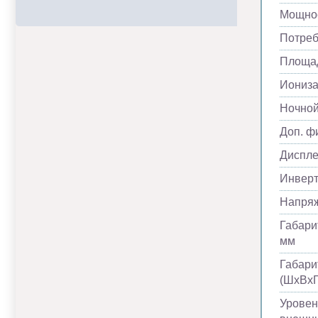
Мощнос
Потреб
Площад
Иониза
Ночно
Доп. ф
Диспл
Инвер
Напря
Габари
мм
Габари
(ШхВхГ
Уровен