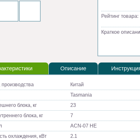
Рейтинг товара:
Краткое описани
актеристики
Описание
Инструкци
 производства
Китай
Tasmania
ешнего блока, кг
23
треннего блока, кг
7
л
ACN-07 HE
ть охлаждения, кВт
2.1