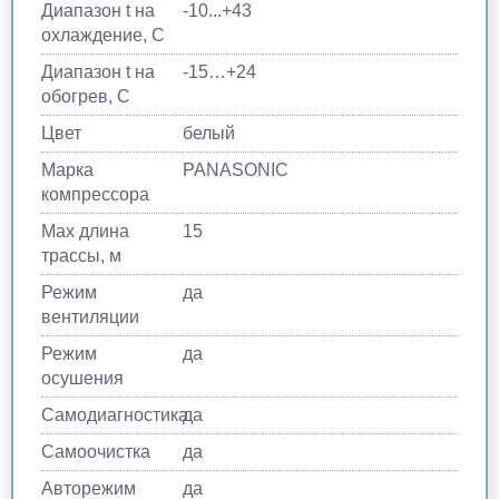
Диапазон t на
-10...+43
охлаждение, С
Диапазон t на
-15…+24
обогрев, С
Цвет
белый
Марка
PANASONIC
компрессора
Max длина
15
трассы, м
Режим
да
вентиляции
Режим
да
осушения
Самодиагностика
да
Самоочистка
да
Авторежим
да