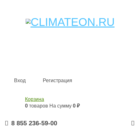
Кондиционеры и сплит-системы, газовые котлы,
тепловые завесы, водяные тепловентиляторы для
квартиры, дома, офиса с доставкой в Набережные
Челны и по всей России.
Climate for life
Вход
Регистрация
Корзина
0
товаров
На сумму
0 ₽
8 855 236-59-00