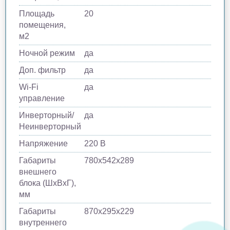
Площадь
20
помещения,
м2
Ночной режим
да
Доп. фильтр
да
Wi-Fi
да
управление
Инверторный/
да
Неинверторный
Напряжение
220 В
Габариты
780х542х289
внешнего
блока (ШхВхГ),
мм
Габариты
870х295х229
внутреннего