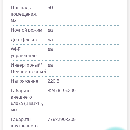
Площадь
50
помещения,
м2
Ночной режим
да
Доп. фильтр
да
Wi-Fi
да
управление
Инверторный/
да
Неинверторный
Напряжение
220 В
Габариты
824х619х299
внешнего
блока (ШхВхГ),
мм
Габариты
779х290х209
внутреннего