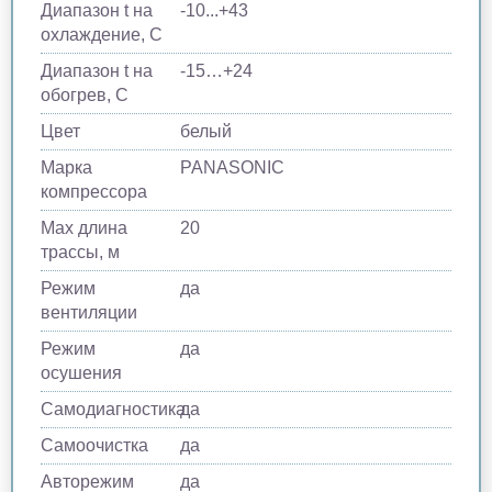
Диапазон t на
-10...+43
охлаждение, С
Диапазон t на
-15…+24
обогрев, С
Цвет
белый
Марка
PANASONIC
компрессора
Max длина
20
трассы, м
Режим
да
вентиляции
Режим
да
осушения
Самодиагностика
да
Самоочистка
да
Авторежим
да